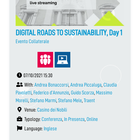
DIGITAL ROADS TO SUSTAINABILITY, Day 1
Evento Collaterale
07/10/2021 15:30
With:
Andrea Bonaccorsi
,
Andrea Piccaluga
,
Claudia
Pavoletti
,
Federico d’Annunzio
,
Guido Scorza
,
Massimo
Morelli
,
Stefano Marmi
,
Stefano Mele
,
Traent
Venue:
Casino dei Nobili
Typology:
Conferenza
,
In Presenza
,
Online
Language:
Inglese