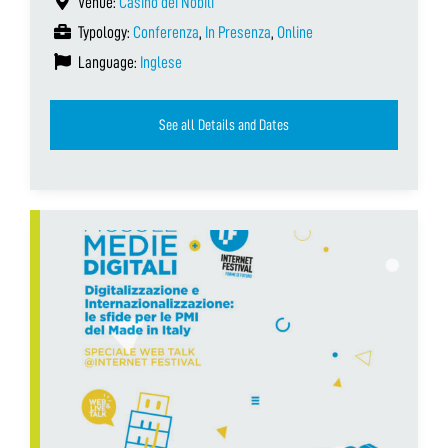
Venue:
Casino dei Nobili
Typology:
Conferenza
,
In Presenza
,
Online
Language:
Inglese
See all Details and Dates