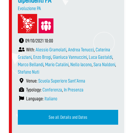
dipendenti PA
Evoluzione PA
09/10/2021 10:00
With:
Alessio Gramolati
,
Andrea Tenucci
,
Caterina
Graziani
,
Enzo Brogi
,
Gianluca Vannuccini
,
Luca Gastaldi
,
Marco Bellandi
,
Mario Catalini
,
Nello Iacono
,
Sara Naldoni
,
Stefano Nuti
Venue:
Scuola Superiore Sant’Anna
Typology:
Conferenza
,
In Presenza
Language:
Italiano
See all Details and Dates