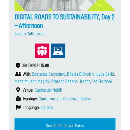
DIGITAL ROADS TO SUSTAINABILITY, Day 2
– Afternoon
Evento Collaterale
08/10/2021 15:00
With:
Costanza Carissimo
,
Diletta D'Onofrio
,
Luca Barbi
,
Massimiliano Magrini
,
Stefano Besana
,
Traent
,
Zaz Floreani
Venue:
Casino dei Nobili
Typology:
Conferenza
,
In Presenza
,
Online
Language:
Inglese
See all Details and Dates