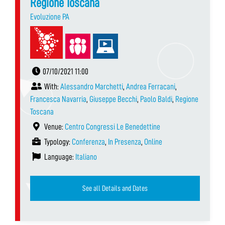
Regione Toscana
Evoluzione PA
07/10/2021 11:00
With:
Alessandro Marchetti
,
Andrea Ferracani
,
Francesca Navarria
,
Giuseppe Becchi
,
Paolo Baldi
,
Regione
Toscana
Venue:
Centro Congressi Le Benedettine
Typology:
Conferenza
,
In Presenza
,
Online
Language:
Italiano
See all Details and Dates