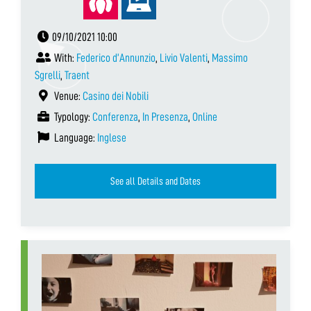
09/10/2021 10:00
With:
Federico d’Annunzio
,
Livio Valenti
,
Massimo
Sgrelli
,
Traent
Venue:
Casino dei Nobili
Typology:
Conferenza
,
In Presenza
,
Online
Language:
Inglese
See all Details and Dates