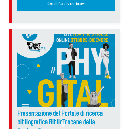
See all Details and Dates
Presentazione del Portale di ricerca
bibliografica BiblioToscana della