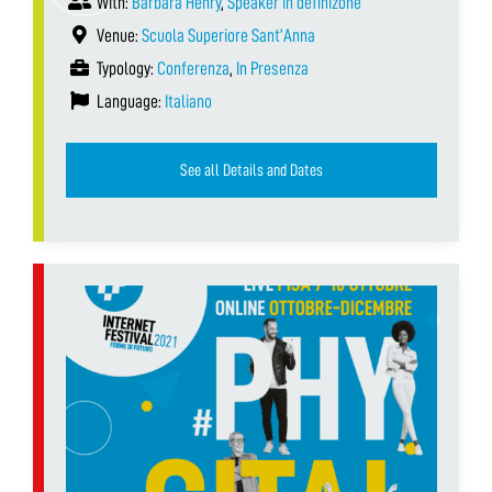
With:
Barbara Henry
,
Speaker in definizone
Venue:
Scuola Superiore Sant’Anna
Typology:
Conferenza
,
In Presenza
Language:
Italiano
See all Details and Dates