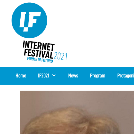
Skip
to
content
Home
IF2021
News
Program
Protagon