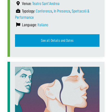
Venue:
Teatro Sant’Andrea
Typology:
Conferenza
,
In Presenza
,
Spettacoli &
Performance
Language:
Italiano
See all Details and Dates