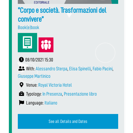
“Corpo e società. Trasformazioni del
convivere”
Book(e)book
08/10/2021 15:30
With:
Alessandro Sterpa
,
Elisa Spinelli
,
Fabio Pacini
,
Giuseppe Martinico
Venue:
Royal Victoria Hotel
Typology:
In Presenza
,
Presentazione libro
Language:
Italiano
See all Details and Dates