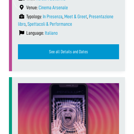
Venue:
Cinema Arsenale
Typology:
In Presenza
,
Meet & Greet
,
Presentazione
libro
,
Spettacoli & Performance
Language:
Italiano
See all Details and Dates