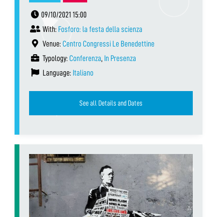
09/10/2021 15:00
With:
Fosforo: la festa della scienza
Venue:
Centro Congressi Le Benedettine
Typology:
Conferenza
,
In Presenza
Language:
Italiano
See all Details and Dates