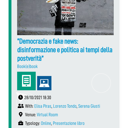
“Democrazia e fake news:
disinformazione e politica ai tempi della
postverità”
Book(e)book
28/10/2021 18:30
With:
Elisa Piras
,
Lorenzo Tondo
,
Serena Giusti
Venue:
Virtual Room
Typology:
Online
,
Presentazione libro