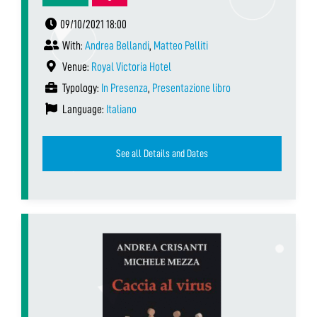
09/10/2021 18:00
With:
Andrea Bellandi
,
Matteo Pelliti
Venue:
Royal Victoria Hotel
Typology:
In Presenza
,
Presentazione libro
Language:
Italiano
See all Details and Dates