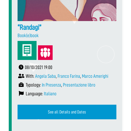
“Randagi”
Book(e)book
08/10/2021 19:00
With:
Angela Saba
,
Franco Farina
,
Marco Amerighi
Typology:
In Presenza
,
Presentazione libro
Language:
Italiano
See all Details and Dates