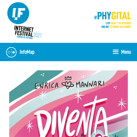
Skip
to
content
InfoMap
Menu