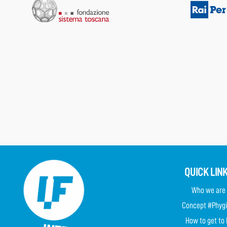
QUICK LIN
Who we are
Concept #Phygi
How to get to 