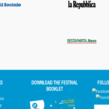
KS
DOWNLOAD THE FESTIVAL
FOLLO
BOOKLET
tal
IF