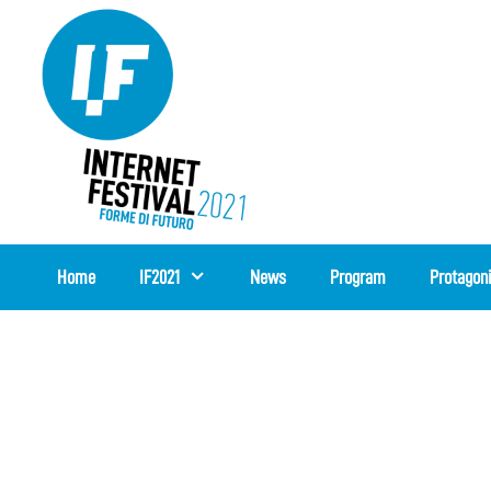
Skip
to
content
Home
IF2021
News
Program
Protagon