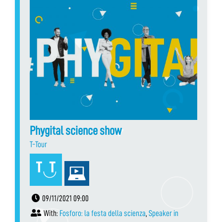
Phygital science show
T-Tour
09/11/2021 09:00
With:
Fosforo: la festa della scienza
,
Speaker in