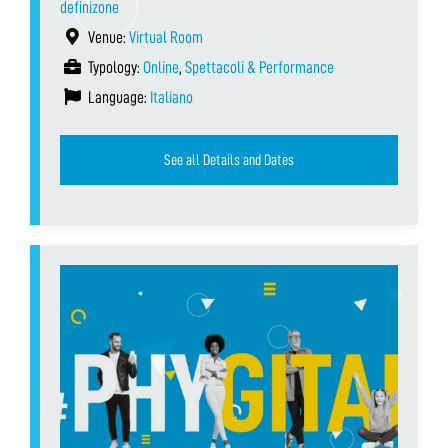
definizone
Venue:
Virtual Room
Typology:
Online
,
Spettacoli & Performance
Language:
Italiano
See all Details and Dates