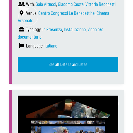
With:
Gaia Altucci
,
Giacomo Costa
,
Vittoria Becchetti
Venue:
Centro Congressi Le Benedettine
,
Cinema
Arsenale
Typology:
In Presenza
,
Installazione
,
Video e/o
documentario
Language:
Italiano
See all Details and Dates