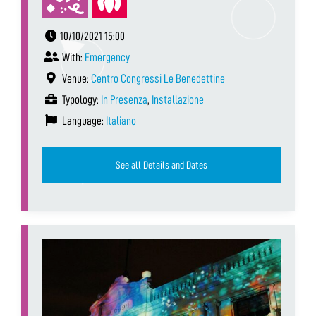
10/10/2021 15:00
With:
Emergency
Venue:
Centro Congressi Le Benedettine
Typology:
In Presenza
,
Installazione
Language:
Italiano
See all Details and Dates