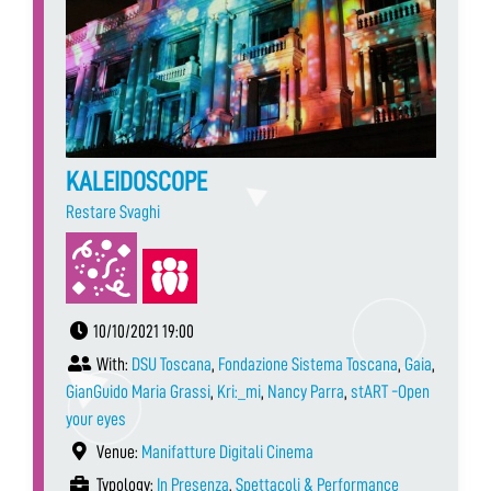
KALEIDOSCOPE
Restare Svaghi
10/10/2021 19:00
With:
DSU Toscana
,
Fondazione Sistema Toscana
,
Gaia
,
GianGuido Maria Grassi
,
Kri:_mi
,
Nancy Parra
,
stART -Open
your eyes
Venue:
Manifatture Digitali Cinema
Typology:
In Presenza
,
Spettacoli & Performance