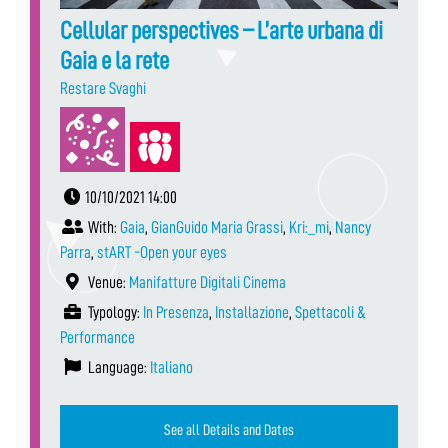
Cellular perspectives – L’arte urbana di
Gaia e la rete
Restare Svaghi
10/10/2021 14:00
With:
Gaia
,
GianGuido Maria Grassi
,
Kri:_mi
,
Nancy
Parra
,
stART -Open your eyes
Venue:
Manifatture Digitali Cinema
Typology:
In Presenza
,
Installazione
,
Spettacoli &
Performance
Language:
Italiano
See all Details and Dates