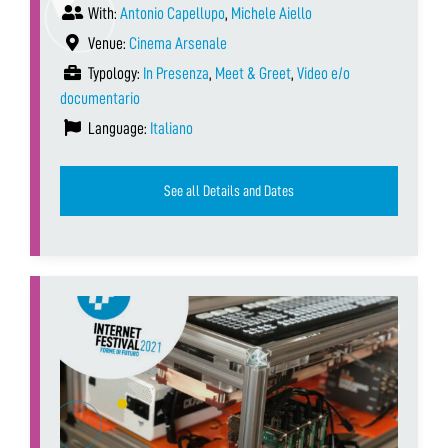
With:
Antonio Capellupo
,
Michele Aiello
Venue:
Cinema Arsenale
Typology:
In Presenza
,
Meet & Greet
,
Video e/o
documentario
Language:
Italiano
See all Details and Dates