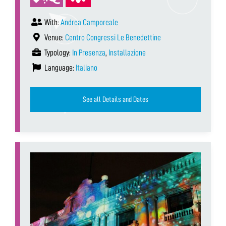
With:
Andrea Camporeale
Venue:
Centro Congressi Le Benedettine
Typology:
In Presenza
,
Installazione
Language:
Italiano
See all Details and Dates