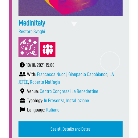
MedinItaly
Restare Svaghi
10/10/2021 15:00
With:
Francesca Nucci
,
Gianpaolo Capobianco
,
LA
JETÉE
,
Roberto Malfagia
Venue:
Centro Congressi Le Benedettine
Typology:
In Presenza
,
Installazione
Language:
Italiano
See all Details and Dates