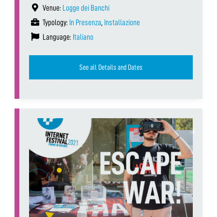
Venue:
Logge dei Banchi
Typology:
In Presenza
,
Installazione
Language:
Italiano
See all Details and Dates