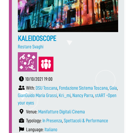
KALEIDOSCOPE
Restare Svaghi
10/10/2021 19:00
With:
DSU Toscana
,
Fondazione Sistema Toscana
,
Gaia
,
GianGuido Maria Grassi
,
Kri:_mi
,
Nancy Parra
,
stART -Open
your eyes
Venue:
Manifatture Digitali Cinema
Typology:
In Presenza
,
Spettacoli & Performance
Language:
Italiano