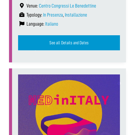
Venue:
Centro Congressi Le Benedettine
Typology:
In Presenza
,
Installazione
Language:
Italiano
See all Details and Dates