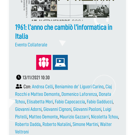
1961: l’anno che cambiò l’informatica in
Italia
Evento Collaterale
13/11/2021 10:30
Con:
Andrea Celli
,
Beniamino de’ Liguori Carino
,
Ciaj
Rocchi e Matteo Demonte
,
Domenico Laforenza
,
Donata
Tchou
,
Elisabetta Mori
,
Fabio Capocaccia
,
Fabio Gadducci
,
Giovanni Adorni
,
Giovanni Cignoni
,
Giovanni Paoloni
,
Luigi
Pistelli
,
Matteo Demonte
,
Maurizio Gazzarri
,
Nicoletta Tchou
,
Roberto Dadda
,
Roberto Natalini
,
Simone Martini
,
Walter
Veltroni